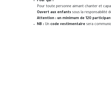
Pour qui ?
Pour toute personne aimant chanter et capab
Ouvert aux enfants
sous la responsabilité d
Attention : un minimum de 120 participant
NB :
Un
code vestimentaire
sera communiq
Alors, prêt.e.s à entrer dans l’illusion ?
Pour toute question :
sftm.site@gmail.com
✨ Une aventure artistique inoubliable vous attend
NB : Il s'agit d'une co-production, chaque chanteu