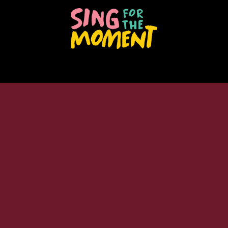
oupes vocaux
Formations
Activités
Et 