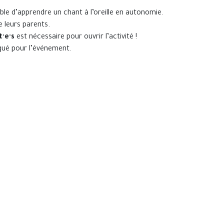
le d’apprendre un chant à l’oreille en autonomie.
e leurs parents.
·e·s
est nécessaire pour ouvrir l’activité !
ué pour l’événement.
. Venez faire vibrer l’Atomium avec nous ! ✨
r.se contribue via le PAF au financement du clip