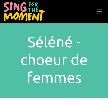
Se rendre au contenu
Séléné -
choeur de
femmes